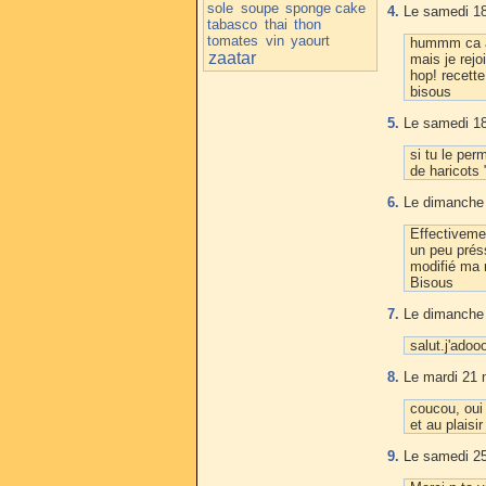
sole
soupe
sponge cake
4.
Le samedi 18
tabasco
thai
thon
tomates
vin
yaourt
hummm ca a 
zaatar
mais je rejo
hop! recett
bisous
5.
Le samedi 18
si tu le per
de haricots "
6.
Le dimanche 
Effectivemen
un peu prés
modifié ma r
Bisous
7.
Le dimanche 
salut.j'ado
8.
Le mardi 21 
coucou, oui
et au plaisir
9.
Le samedi 25