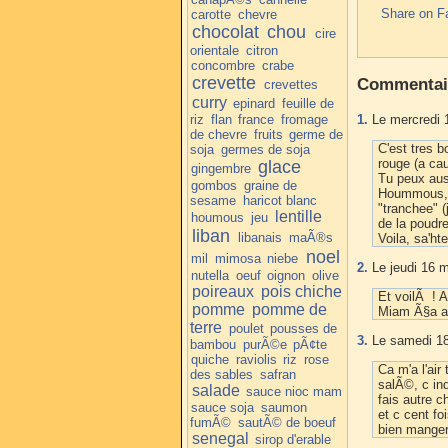
Share on F
carotte
chevre
chocolat
chou
cire
orientale
citron
concombre
crabe
crevette
Commentai
crevettes
curry
epinard
feuille de
riz
flan
france
fromage
1.
Le mercredi 
de chevre
fruits
germe de
C'est tres 
soja
germes de soja
rouge (a ca
glace
gingembre
Tu peux auss
gombos
graine de
Hoummous, et
sesame
haricot blanc
"tranchee" (
lentille
houmous
jeu
de la poudre
liban
libanais
maÃ®s
Voila, sa'ht
noel
mil
mimosa
niebe
2.
Le jeudi 16 m
nutella
oeuf
oignon
olive
poireaux
pois chiche
Et voilÃ ! A
pomme
pomme de
Miam Ã§a a l'
terre
poulet
pousses de
3.
Le samedi 18
bambou
purÃ©e
pÃ¢te
quiche
raviolis
riz
rose
Ca m'a l'ai
des sables
safran
salÃ©, c ind
salade
sauce nioc mam
fais autre 
sauce soja
saumon
et c cent fo
fumÃ©
sautÃ© de boeuf
bien manger,
senegal
sirop d'erable