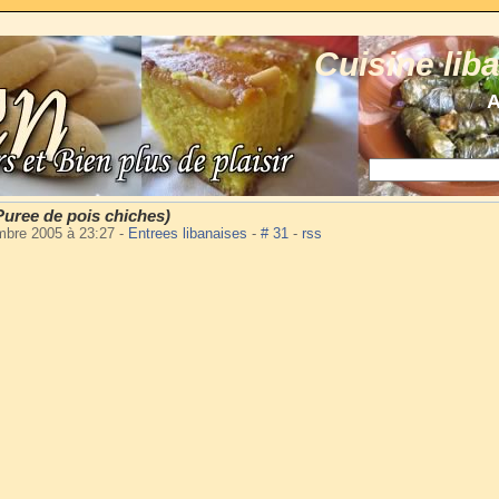
Cuisine lib
A
ree de pois chiches)
mbre 2005 à 23:27
-
Entrees libanaises
-
# 31
-
rss