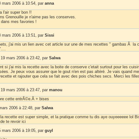
 mars 2006 à 10:54, par
anna
l'air super bon !!
ins Grenouille je n'aime pas les conserves.
e dans mes favories !
 mars 2006 à 13:51, par
Sissi
mets, j'ai mis un lien avec cet article sur une de mes recettes " gambas Ã la
....
19 mars 2006 à 23:42, par
Salwa
t si j'ai mis la recette avec la boite de conserve c'etait surtout pour les cuisi
sées. Je peux vous assurer que le gout n'en est pas altéré. Je vais quand m
ecette et rajouter que cela se fait avec des pois chiches secs. Merci les fille
19 mars 2006 à 23:47, par
manou
oore cette entrÃ©e.Ã + bises
mars 2006 à 22:48, par
Salwa
 la recette est super simple, et la pratique comme tu dis aye ouyeeeeee lol B
 de te revoir ici
 mars 2006 à 19:05, par
guyl