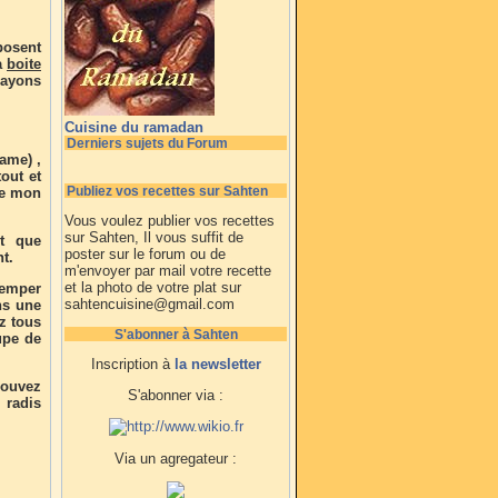
posent
a
boite
rayons
Cuisine du ramadan
Derniers sujets du Forum
ame) ,
out et
Publiez vos recettes sur Sahten
ue mon
Vous voulez publier vos recettes
sur Sahten, Il vous suffit de
et que
poster sur le forum ou de
t.
m'envoyer par mail votre recette
et la photo de votre plat sur
remper
sahtencuisine@gmail.com
ns une
z tous
S'abonner à Sahten
upe de
Inscription à
la newsletter
ouvez
S'abonner via :
 radis
Via un agregateur :