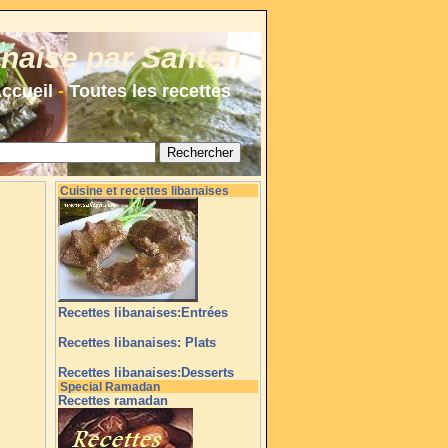
anaise par Sahten
ccueil
-
Toutes les recettes
Cuisine et recettes libanaises
Recettes libanaises:Entrées
Recettes libanaises: Plats
Recettes libanaises:Desserts
Special Ramadan
Recettes ramadan