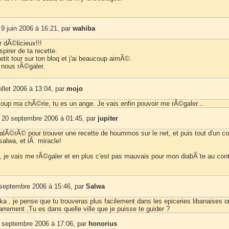
9 juin 2006 à 16:21, par
wahiba
ir dÃ©licieux!!!
spirer de ta recette.
 petit tour sur ton bloq et j'ai beaucoup aimÃ©.
nous rÃ©galer.
uillet 2006 à 13:04, par
mojo
oup ma chÃ©rie, tu es un ange. Je vais enfin pouvoir me rÃ©galer...
 20 septembre 2006 à 01:45, par
jupiter
galÃ©rÃ© pour trouver une recette de hoummos sur le net, et puis tout d'un cou
lwa, et lÃ miracle!
, je vais me rÃ©galer et en plus c'est pas mauvais pour mon diabÃ¨te au cont
 septembre 2006 à 15:46, par
Salwa
a , je pense que tu trouveras plus facilement dans les epiceries libanaises o
arrement .Tu es dans quelle ville que je puisse te guider ?
 septembre 2006 à 17:06, par
honorius