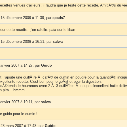
recettes venues d'ailleurs, il faudra que je teste cette recette. AmitiÃ©s du vi
 15 décembre 2006 à 11:38, par
spads7
ur cette recette...j'en rafolle. paix sur le liban
 15 décembre 2006 à 16:31, par
salwa
s
janvier 2007 à 14:27, par
Guido
t, j'ajoute une cuillÃ¨re Ã cafÃ© de cumin en poudre pour la quantitÃ© indi
xcellente recette. C'est bon pour le goÃ»t et pour la digestion.
e dÃ©tends le hoummos avec 2 Ã 3 cuillÃ¨res Ã soupe d'excellent huile d'oliv
n pita... hmmm
janvier 2007 à 19:11, par
salwa
 guido pour le cumin !!
 23 mars 2007 à 17:43, par
Guido