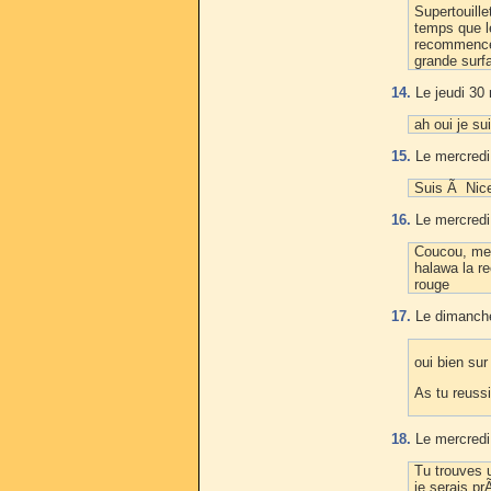
Supertouill
temps que l
recommencer
grande surf
14.
Le jeudi 30
ah oui je su
15.
Le mercredi 
Suis Ã Nice
16.
Le mercredi 
Coucou, merc
halawa la re
rouge
17.
Le dimanche
oui bien sur
As tu reuss
18.
Le mercredi 
Tu trouves 
je serais pr