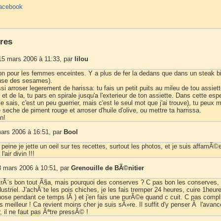
acebook
res
15 mars 2006 à 11:33, par
lilou
bon pour les femmes enceintes. Y a plus de fer la dedans que dans un steak b
use des sesames).
i arroser legerement de harissa: tu fais un petit puits au mileu de tou assiet
 de la, tu pars en spirale jusqu'a l'exterieur de ton assiette. Dans cette es
je sais, c'est un peu guerrier, mais c'est le seul mot que j'ai trouve), tu peux m
 seche de piment rouge et arroser d'huile d'olive, ou mettre ta harrissa.
en!
ars 2006 à 16:51, par
Bool
 peine je jette un oeil sur tes recettes, surtout les photos, et je suis affamÃ©e
air divin !!!
 mars 2006 à 10:51, par
Grenouille de BÃ©nitier
r trÃ¨s bon tout Ã§a, mais pourquoi des conserves ? C pas bon les conserves, 
ustriel. J'achÃ¨te les pois chiches, je les fais tremper 24 heures, cuire 1heure
chose pendant ce temps lÃ ) et j'en fais une purÃ©e quand c cuit. C pas comp
is meilleur ! Ca revient moins cher je suis sÃ»re. Il suffit d'y penser Ã l'avan
 il ne faut pas Ãªtre pressÃ© !