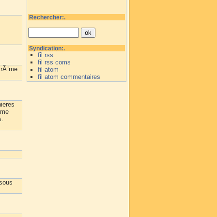
Rechercher:.
Syndication:.
fil rss
fil rss coms
 crÃ¨me
fil atom
fil atom commentaires
nieres
eme
s.
isous