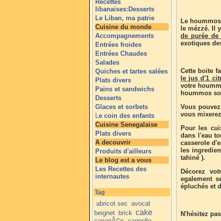
Recettes
libanaises:Desserts
Le Liban, ma patrie
Le hoummos e
Cuisine du monde
le mézzé. Il 
Accompagnements
de purée de
exotiques de
Entrées froides
Entrées Chaudes
Salades
Cette boite f
Quiches et tartes salées
le jus d'1 cit
Plats divers
votre hoummo
Pains et sandwichs
hoummos soit
Desserts
Glaces et sorbets
Vous pouvez 
vous mixerez
L
e coin des enfants
Cuisine Senegalaise
Pour les cui
Plats divers
dans l'eau to
A decouvrir
casserole d'e
les ingredien
Produits d'ailleurs
tahiné ).
Le blog est a vous
Les Recettes des
Décorez vot
internautes
egalement se
épluchés et d
Tag
abricot sec
avocat
cake
beignet
brick
N'hésitez pas
canapÃ©s
cannelle