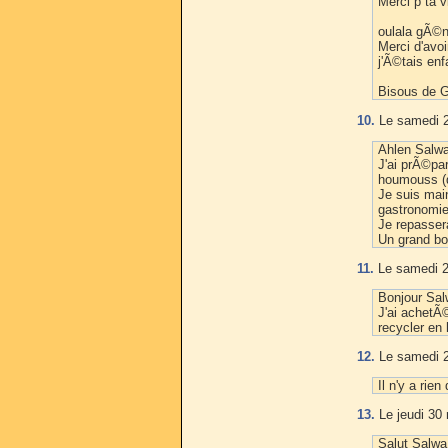
Merci p ta v
oulala gÃ©ni
Merci d'avo
j'Ã©tais enf
Bisous de 
10.
Le samedi 2
Ahlen Salwa
J'ai prÃ©pa
houmouss (q
Je suis main
gastronomie 
Je repasser
Un grand bo
11.
Le samedi 2
Bonjour Sal
J'ai achetÃ©
recycler en
12.
Le samedi 2
Il n'y a rie
13.
Le jeudi 30
Salut Salwa