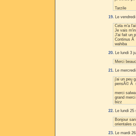
Tarzile
19.
Le vendredi 
Cela m'a l'a
Je vais m'in
J'ai fait un
Continus Ã 
wahiba
20.
Le lundi 3 j
Merci beauc
21.
Le mercredi
j'ai un peu 
pensÃ© Ã sa
merci salwa
grand merci
bizz
22.
Le lundi 25
Bonjour sank
orientales c
23.
Le mardi 26