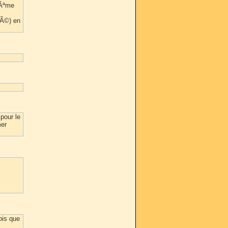
mÃªme
nÃ©) en
pour le
mer
ois que