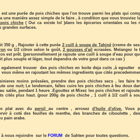
st une purée de pois chiches que l'on trouve parmi les plats qui com
ya une maniére assez simple de le faire , à condition que vous trouviez l
 pois chiche
( Oui ca existe lol )dans les épiceries orientales ou les 
s grandes surfaces.
ait 350 g , Rajouter à cette purée
2 cuill à soupe de Tahiné
(creme de ses
ron
ou 1/2 citron selon le goût,
2 gousses d'ail
ecrasées. Melangez le t
s est prêt. (personnellement je rajoute une cuill à soupe d'eau pour q
 plus souple et léger, tout dependra de votre gout dans ce cas )
egalement trouver des pois chiches en boite deja cuits ,à egoutter 
 vous même en rajoutant les mêmes ingredients que cités precedemmen
sinieres moins préssées, prendre des pois chiches secs , les faire t
ute une nuit; Le lendemain, faîtes cuire les pois chiches à feu doux da
au salée, pendant 1 heure .Egouttez et Mixez les pois chiches et rajoute
ts cités plus haut. (pour 200g de pois chiche , 1 cuill à 1/2 cuill à so
re plat avec du
persil
au centre , arrosez
d'huile d'olive.
Vous p
rvir à coté des feuilles de menthe, des branches de ciboulette , des
u pain arabe.
 à nous rejoindre sur le
FORUM
de Sahten pour toutes questions.