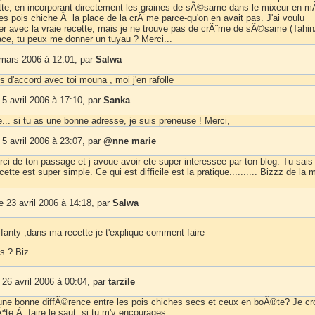
ette, en incorporant directement les graines de sÃ©same dans le mixeur en 
es pois chiche Ã la place de la crÃ¨me parce-qu'on en avait pas. J'ai voulu
 avec la vraie recette, mais je ne trouve pas de crÃ¨me de sÃ©same (Tahi
ace, tu peux me donner un tuyau ? Merci...
 mars 2006 à 12:01, par
Salwa
is d'accord avec toi mouna , moi j'en rafolle
5 avril 2006 à 17:10, par
Sanka
... si tu as une bonne adresse, je suis preneuse ! Merci,
5 avril 2006 à 23:07, par
@nne marie
i de ton passage et j avoue avoir ete super interessee par ton blog. Tu sais 
cette est super simple. Ce qui est difficile est la pratique.......... Bizzz de la 
 23 avril 2006 à 14:18, par
Salwa
 fanty ,dans ma recette je t'explique comment faire
is ? Biz
26 avril 2006 à 00:04, par
tarzile
une bonne diffÃ©rence entre les pois chiches secs et ceux en boÃ®te? Je cr
Ãªte Ã faire le saut, si tu m'y encourages.