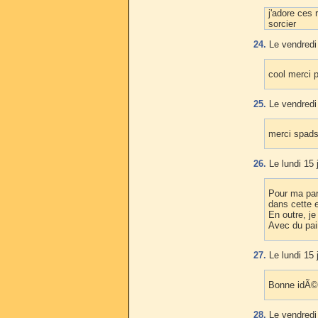
j'adore ces 
sorcier
24.
Le vendredi
cool merci po
25.
Le vendredi
merci spad
26.
Le lundi 15 
Pour ma par
dans cette e
En outre, j
Avec du pai
27.
Le lundi 15 
Bonne idÃ©e
28.
Le vendredi