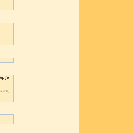
p j'ai
raire,
u