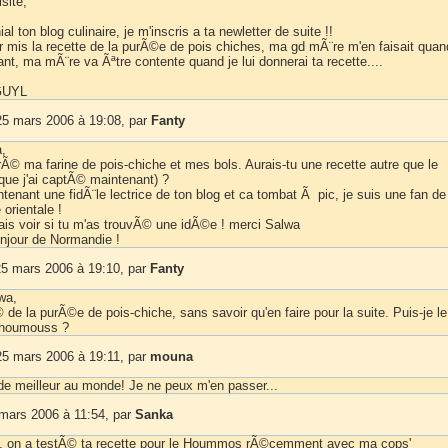
isite,
al ton blog culinaire, je m'inscris a ta newletter de suite !!
ir mis la recette de la purÃ©e de pois chiches, ma gd mÃ¨re m'en faisait quan
ant, ma mÃ¨re va Ãªtre contente quand je lui donnerai ta recette....
GUYL
5 mars 2006 à 19:08, par
Fanty
,
rÃ© ma farine de pois-chiche et mes bols. Aurais-tu une recette autre que le
ue j'ai captÃ© maintenant) ?
tenant une fidÃ¨le lectrice de ton blog et ca tombat Ã pic, je suis une fan de
orientale !
ais voir si tu m'as trouvÃ© une idÃ©e ! merci Salwa
njour de Normandie !
5 mars 2006 à 19:10, par
Fanty
wa,
 de la purÃ©e de pois-chiche, sans savoir qu'en faire pour la suite. Puis-je le
 houmouss ?
5 mars 2006 à 19:11, par
mouna
n de meilleur au monde! Je ne peux m'en passer...
 mars 2006 à 11:54, par
Sanka
, on a testÃ© ta recette pour le Hoummos rÃ©cemment avec ma cops'