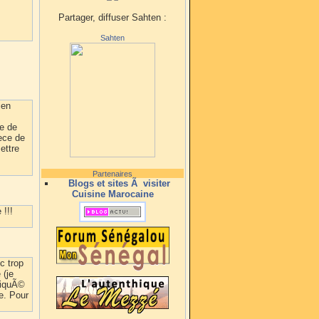
Partager, diffuser Sahten :
Sahten
ien
te de
pece de
ettre
Partenaires
Blogs et sites Ã visiter
Cuisine Marocaine
 !!!
c trop
 (je
liquÃ©
ce. Pour